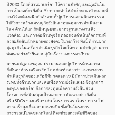
ปี 2030 โดยที่ผ่านมาเครือฯ ให้ความสำคัญและมุ่งมั่นใน
การเป็นองค์กรยั่งยืน ซึ่งการจะทำให้สำเร็จตามเป้าหมายที่
วางไว้จะต้องผนึกกำลังจากทั้งผู้บริหารและพนักงาน รวม
ไปถึงการสร้างเศรษฐกิจยั่งยืนครอบคลุมการดำเนินงาน
ใน 4 ด้านได้แก่ สิทธิมนุษยชน มาตรฐานแรงงาน สิ่ง
แวดล้อม และการต่อต้านทุจริต ตลอดจนดำเนินกิจกรรมที่
ช่วยผลักดันเป้าหมายของสังคมในวงกว้าง ทั้งนี้ ที่ผ่านมาก
ลุ่มธุรกิจในเครือฯ ดำเนินธุรกิจโดยให้ความสำคัญด้านการ
พัฒนาอย่างยั่งยืนควบคู่กับเรื่องของธรรมาภิบาล
นายนพปฎล เดชอุดม ประธานคณะผู้บริหารด้านความ
ยั่งยืนองค์กร เครือเจริญโภคภัณฑ์ กล่าวว่า แนวทางการ
ดำเนินธุรกิจของเครือซีพีมาตลอด 99 ปี มีการประเมินผลก
ระทบทั้งด้านบวกและลบเพื่อความยั่งยืนเสมอ ซึ่งทุกการ
ลงทุนของเครือฯคือการลงทุนเพื่อความยั่งยืน ส่วน
โครงการที่สนับสนุนเป้าหมายการพัฒนาอย่างยั่งยืน
หรือ SDGs ของเครือฯ เช่น โครงการแรกโครงการรถไฟ
ความเร็วสูงเชื่อมสามสนามบิน ซึ่งเป็นโครงการ
สาธารณูปโภคขนาดใหญ่ ที่จะช่วยยกระดับชีวิตของ