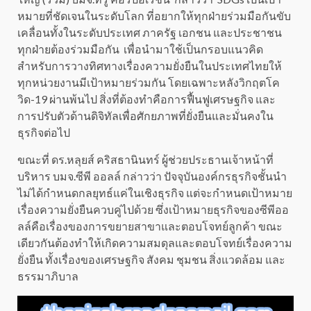
หมายที่ชัดเจนในระดับโลก ที่อยากให้ทุกฝ่ายร่วมมือกันขับ
เคลื่อนทั้งในระดับประเทศ ภาครัฐ เอกชน และประชาชน
ทุกฝ่ายต้องร่วมมือกัน เพื่อนำมาใช้เป็นกรอบแนวคิด
สำหรับการวางทิศทางเรื่องความยั่งยืนในประเทศไทยให้
ทุกหน่วยงานมีเป้าหมายร่วมกัน โดยเฉพาะหลังวิกฤตโค
วิด-19 ผ่านพ้นไป สิ่งที่ต้องทำคือการฟื้นฟูเศรษฐกิจ และ
การปรับตัวด้านดิจิทัลเพื่อศักยภาพที่ยั่งยืนและมั่นคงใน
ธุรกิจต่อไป
ขณะที่ ดร.หลุยส์ คริสธานินทร์ ผู้ช่วยประธานเจ้าหน้าที่
บริหาร บมจ.ซีพี ออลล์ กล่าวว่า ปัจจุบันองค์กรธุรกิจชั้นนำ
ไม่ได้กำหนดกลยุทธ์แค่ในเชิงธุรกิจ แต่จะกำหนดเป้าหมาย
เรื่องความยั่งยืนควบคู่ไปด้วย ซึ่งเป้าหมายธุรกิจของซีพีออ
ลล์คือเรื่องของการขยายสาขาและตอบโจทย์ลูกค้า ขณะ
เดียวกันต้องทำให้เกิดความสมดุลและตอบโจทย์เรื่องความ
ยั่งยืน ทั้งเรื่องของเศรษฐกิจ สังคม ชุมชน สิ่งแวดล้อม และ
ธรรมาภิบาล