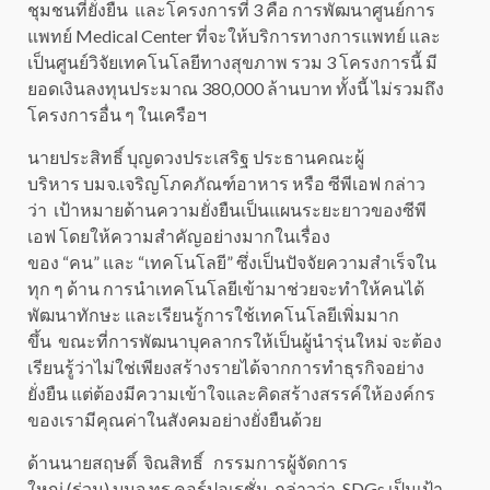
ชุมชนที่ยั่งยืน และโครงการที่ 3 คือ การพัฒนาศูนย์การ
แพทย์ Medical Center ที่จะให้บริการทางการแพทย์ และ
เป็นศูนย์วิจัยเทคโนโลยีทางสุขภาพ รวม 3 โครงการนี้ มี
ยอดเงินลงทุนประมาณ 380,000 ล้านบาท ทั้งนี้ ไม่รวมถึง
โครงการอื่น ๆ ในเครือฯ
นายประสิทธิ์ บุญดวงประเสริฐ ประธานคณะผู้
บริหาร บมจ.เจริญโภคภัณฑ์อาหาร หรือ ซีพีเอฟ กล่าว
ว่า เป้าหมายด้านความยั่งยืนเป็นแผนระยะยาวของซีพี
เอฟ โดยให้ความสำคัญอย่างมากในเรื่อง
ของ “คน” และ “เทคโนโลยี” ซึ่งเป็นปัจจัยความสำเร็จใน
ทุก ๆ ด้าน การนำเทคโนโลยีเข้ามาช่วยจะทำให้คนได้
พัฒนาทักษะ และเรียนรู้การใช้เทคโนโลยีเพิ่มมาก
ขึ้น ขณะที่การพัฒนาบุคลากรให้เป็นผู้นำรุ่นใหม่ จะต้อง
เรียนรู้ว่าไม่ใช่เพียงสร้างรายได้จากการทำธุรกิจอย่าง
ยั่งยืน แต่ต้องมีความเข้าใจและคิดสร้างสรรค์ให้องค์กร
ของเรามีคุณค่าในสังคมอย่างยั่งยืนด้วย
ด้านนายสฤษดิ์ จิณสิทธิ์ กรรมการผู้จัดการ
ใหญ่ (ร่วม) บมจ.ทรู คอร์ปอเรชั่น กล่าวว่า SDGs เป็นเป้า