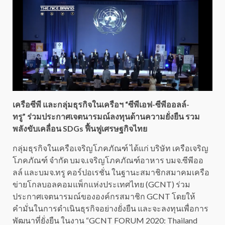
เครือซีพี และกลุ่มธุรกิจในเครือฯ “ซีพีเอฟ-ซีพีออลล์-
ทรู” ร่วมประกาศเจตนารมณ์ลงทุนด้านความยั่งยืน รวม
พลังขับเคลื่อน SDGs ฟื้นฟูเศรษฐกิจไทย
กลุ่มธุรกิจในเครือเจริญโภคภัณฑ์ ได้แก่ บริษัท เครือเจริญ
โภคภัณฑ์ จำกัด บมจ.เจริญโภคภัณฑ์อาหาร บมจ.ซีพีออ
ลล์ และบมจ.ทรู คอร์ปอเรชั่น ในฐานะสมาชิกสมาคมเครือ
ข่ายโกลบอลคอมแพ็กแห่งประเทศไทย (GCNT) ร่วม
ประกาศเจตนารมณ์ขององค์กรสมาชิก GCNT โดยให้
คำมั่นในการดำเนินธุรกิจอย่างยั่งยืน และจะลงทุนเพื่อการ
พัฒนาที่ยั่งยืน ในงาน “GCNT FORUM 2020: Thailand