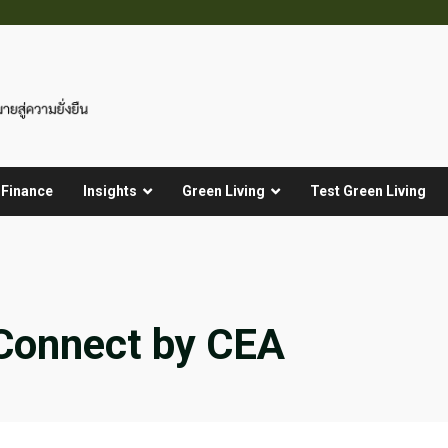
 Finance
Insights
Green Living
Test Green Living
 Connect by CEA