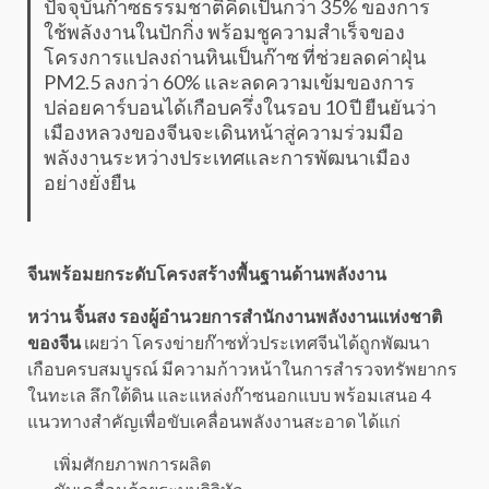
ปัจจุบันก๊าซธรรมชาติคิดเป็นกว่า 35% ของการ
ใช้พลังงานในปักกิ่ง พร้อมชูความสำเร็จของ
โครงการแปลงถ่านหินเป็นก๊าซ ที่ช่วยลดค่าฝุ่น
PM2.5 ลงกว่า 60% และลดความเข้มของการ
ปล่อยคาร์บอนได้เกือบครึ่งในรอบ 10 ปี ยืนยันว่า
เมืองหลวงของจีนจะเดินหน้าสู่ความร่วมมือ
พลังงานระหว่างประเทศและการพัฒนาเมือง
อย่างยั่งยืน
จีนพร้อมยกระดับโครงสร้างพื้นฐานด้านพลังงาน
หว่าน จิ้นสง รองผู้อำนวยการสำนักงานพลังงานแห่งชาติ
ของจีน
เผยว่า โครงข่ายก๊าซทั่วประเทศจีนได้ถูกพัฒนา
เกือบครบสมบูรณ์ มีความก้าวหน้าในการสำรวจทรัพยากร
ในทะเล ลึกใต้ดิน และแหล่งก๊าซนอกแบบ พร้อมเสนอ 4
แนวทางสำคัญเพื่อขับเคลื่อนพลังงานสะอาด ได้แก่
เพิ่มศักยภาพการผลิต