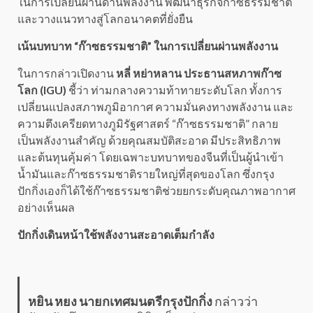
ในการเปลี่ยนผ่านด้านพลังงาน พัฒนาธุรกิจก๊าซธรรมชาติ
และวางแนวทางสู่โลกอนาคตที่ยั่งยืน
เน้นบทบาท “ก๊าซธรรมชาติ” ในการเปลี่ยนผ่านพลังงาน
ในการกล่าวเปิดงาน
หลี่ หย่าหลาน ประธานสหภาพก๊าซ
โลก (IGU)
ชี้ว่า ท่ามกลางความท้าทายระดับโลก ทั้งการ
เปลี่ยนแปลงสภาพภูมิอากาศ ความมั่นคงทางพลังงาน และ
ความตึงเครียดทางภูมิรัฐศาสตร์ “ก๊าซธรรมชาติ” กลาย
เป็นพลังงานสำคัญ ด้วยคุณสมบัติสะอาด มีประสิทธิภาพ
และต้นทุนคุ้มค่า โดยเฉพาะบทบาทของจีนที่เป็นผู้นำเข้า
น้ำมันและก๊าซธรรมชาติรายใหญ่ที่สุดของโลก ซึ่งกรุง
ปักกิ่งเองก็ได้ใช้ก๊าซธรรมชาติช่วยยกระดับคุณภาพอากาศ
อย่างเห็นผล
ปักกิ่งเดินหน้าใช้พลังงานสะอาดเต็มกำลัง
หยิน หยง นายกเทศมนตรีกรุงปักกิ่ง
กล่าวว่า