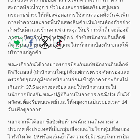
สะอาดห้องน้ำทุก 1 ชั่วโมงและการจัดเตรียมสบู่เหลว
กระดาษชำระให้เพียงพอต่อการใช้งานตลอดทั้งวัน 4. เพิ่ม
การทำความสะอาดพื้นที่แสดงสินค้า เน้นโซนห้องตัวอย่าง
สำหรับเด็ก และร้านคาเฟ่ ส่วนจุดให้บริการน้ำดื่มจะต้องมี
ภาชนะปิดแก้วน้ำอย่างมิดชิด 5. กำชับพนักงาน อินเด็กซ์
ลิฟวิ่งมอลล์ ทุกคนจะต้องสวมใส่หน้ากากป้องกัน ขณะให้
บริการแก่ลูกค้า
ขณะเดียวกันได้วางมาตรการป้องกันแก่พนักงานอินเด็กซ์
ลิฟวิ่งมอลล์ (สำนักงานใหญ่) ตั้งแต่การตรวจ คัดกรองและ
ตรวจวัดอุณหภูมิของพนักงานก่อนเข้าสู่อาคาร จะต้องไม่
เกินกว่า 37.5 องศาเซลเซียส และให้พนักงานสวมใส่
หน้ากากป้องกัน ขณะปฏิบัติงานในอาคาร กรณีป่วยเป็นไข้
หวัดจะต้องรีบพบแพทย์ และให้หยุดงานเป็นระยะเวลา 14
วัน เพื่อดูอาการ
นอกจากนี้ ได้ออกข้อบังคับห้ามพนักงานเดินทางต่าง
ประเทศ ทั้งประเทศที่เป็นกลุ่มเสี่ยงและไม่ใช่กลุ่มเสี่ยงของ
ไวรัสโควิด-19 พร้อมเน้นย้ำถึงความรับผิดชอบในการเปิด